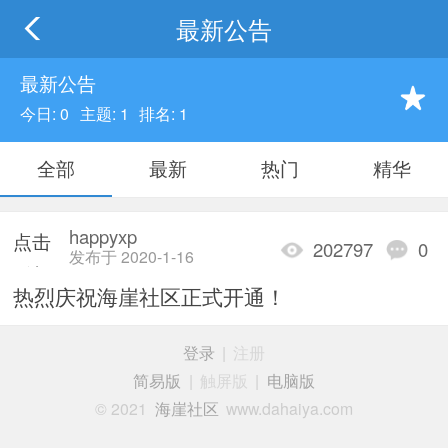
最新公告
最新公告
今日: 0
主题: 1
排名: 1
全部
最新
热门
精华
happyxp
点击
202797
0
发布于 2020-1-16
重新
热烈庆祝海崖社区正式开通！
加载
登录
|
注册
简易版
|
触屏版
|
电脑版
© 2021
海崖社区
www.dahaiya.com