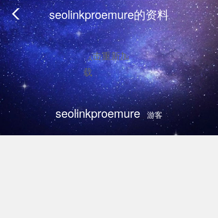
seolinkproemure的资料
积分
4
威望
0
点击重新加
载
金钱
4
seolinkproemure
贡献
0
游客