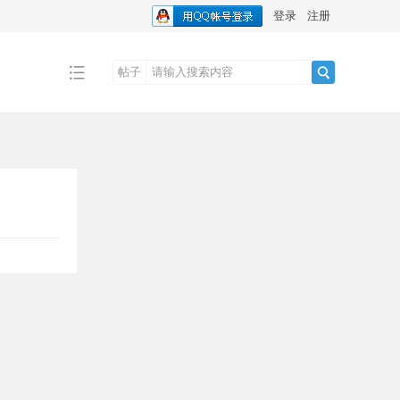
登录
注册
帖子
搜
索